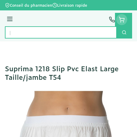
Aller au contenu
Conseil du pharmacien
Livraison rapide
Menu
Cherc
Rechercher
Suprima 1218 Slip Pvc Elast Large
Taille/jambe T54