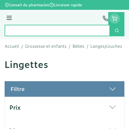
Aller au contenu
Conseil du pharmacien
Livraison rapide
Menu
Cherc
Rechercher
Accueil
/
Grossesse et enfants
/
Bébés
/
Langes/couches
/
Lingettes
Filtre
Passer à la liste des produits
Prix
filter