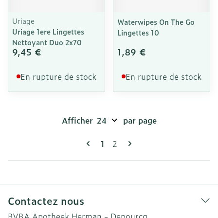
Uriage
Waterwipes On The Go
Uriage 1ere Lingettes
Lingettes 10
Nettoyant Duo 2x70
9,45 €
1,89 €
En rupture de stock
En rupture de stock
Afficher
par page
Pages
Vous lisez actuellement la pag
Page
1
2
Contactez nous
BVBA Apotheek Herman - Depourcq