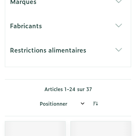
Marques
filter
Fabricants
filter
Restrictions alimentaires
filter
Articles
1
-
24
sur
37
Trier par: