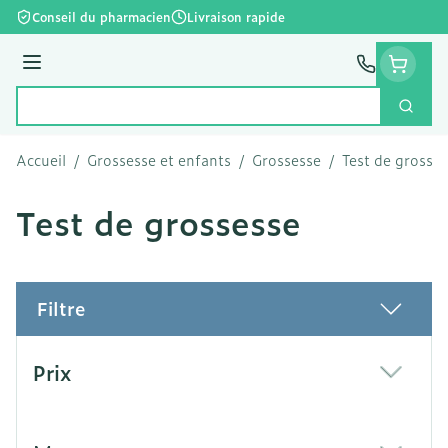
Aller au contenu
Conseil du pharmacien
Livraison rapide
Menu
Cherc
Rechercher
Accueil
/
Grossesse et enfants
/
Grossesse
/
Test de grosse
Test de grossesse
Filtre
Passer à la liste des produits
Prix
filter