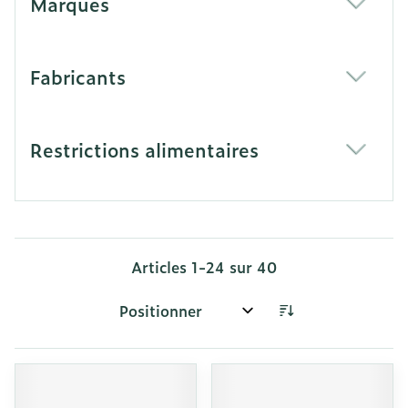
Marques
filter
Fabricants
filter
Restrictions alimentaires
filter
Articles
1
-
24
sur
40
Trier par: