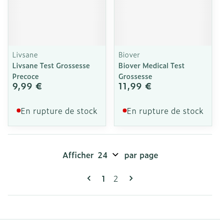
Livsane
Biover
Livsane Test Grossesse
Biover Medical Test
Precoce
Grossesse
9,99 €
11,99 €
En rupture de stock
En rupture de stock
Afficher
par page
Pages
Vous lisez actuellement la pag
Page
1
2