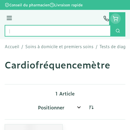
Aller au contenu
Conseil du pharmacien
Livraison rapide
Menu
Cherc
Rechercher
Accueil
/
Soins à domicile et premiers soins
/
Tests de diagno
Cardiofréquencemètre
1
Article
Trier par: