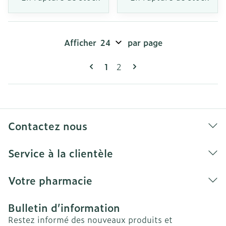
Afficher
par page
Pages
Vous lisez actuellement la pag
Page
1
2
Contactez nous
Service à la clientèle
Votre pharmacie
Bulletin d’information
Restez informé des nouveaux produits et