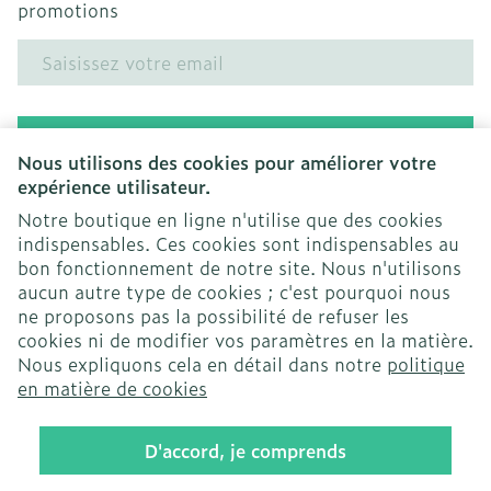
promotions
Adresse mail
Inscription
Nous utilisons des cookies pour améliorer votre
expérience utilisateur.
En cliquant sur s'abonner, vous vous abonnez à notre
newsletter et acceptez notre
politique de confidentialité
.
Notre boutique en ligne n'utilise que des cookies
indispensables. Ces cookies sont indispensables au
bon fonctionnement de notre site. Nous n'utilisons
aucun autre type de cookies ; c'est pourquoi nous
ne proposons pas la possibilité de refuser les
cookies ni de modifier vos paramètres en la matière.
Nous expliquons cela en détail dans notre
politique
Liens légaux
en matière de cookies
D'accord, je comprends