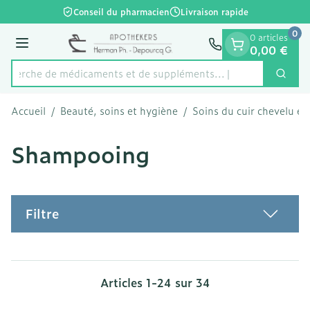
Diapositive 1 de 1
Aller au contenu
Conseil du pharmacien
Livraison rapide
0
0 articles
Menu
0,00 €
Recherche de médicaments et de su
Cherc
Rechercher
Accueil
/
Beauté, soins et hygiène
/
Soins du cuir chevelu et
Shampooing
Filtre
Articles
1
-
24
sur
34