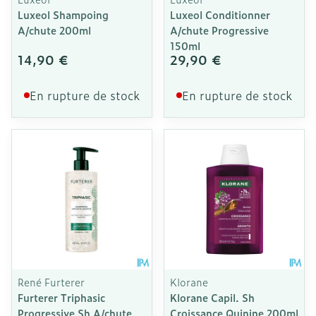
Luxeol Shampoing
Luxeol Conditionner
A/chute 200ml
A/chute Progressive
150ml
14,90 €
29,90 €
En rupture de stock
En rupture de stock
René Furterer
Klorane
Furterer Triphasic
Klorane Capil. Sh
Progressive Sh A/chute
Croissance Quinine 200ml