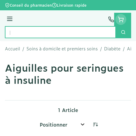
Aller au contenu
Conseil du pharmacien
Livraison rapide
Menu
Cherc
Rechercher
Accueil
/
Soins à domicile et premiers soins
/
Diabète
/
Aigu
Aiguilles pour seringues
à insuline
1
Article
Trier par: