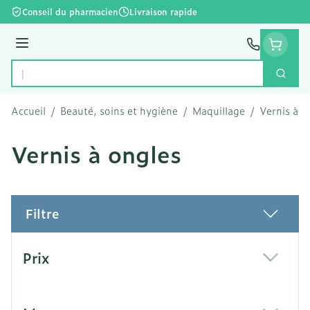
Aller au contenu
Conseil du pharmacien
Livraison rapide
Menu
Cherc
Rechercher
Accueil
/
Beauté, soins et hygiène
/
Maquillage
/
Vernis à o
Vernis à ongles
Filtre
Passer à la liste des produits
Prix
filter