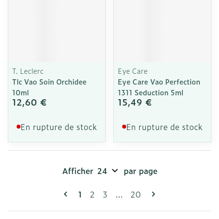
T. Leclerc
Eye Care
Tlc Vao Soin Orchidee
Eye Care Vao Perfection
10ml
1311 Seduction 5ml
12,60 €
15,49 €
En rupture de stock
En rupture de stock
Afficher
par page
Pages
Vous lisez actuellement la page
Page
Page
Page
1
2
3
...
20