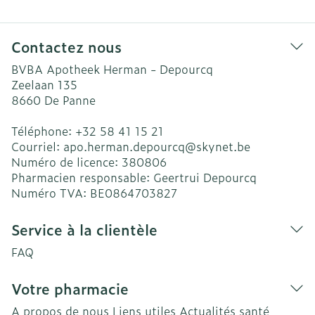
Contactez nous
BVBA Apotheek Herman - Depourcq
Zeelaan 135
8660
De Panne
Téléphone:
+32 58 41 15 21
Courriel:
apo.herman.depourcq@
skynet.be
Numéro de licence:
380806
Pharmacien responsable:
Geertrui Depourcq
Numéro TVA:
BE0864703827
Service à la clientèle
FAQ
Votre pharmacie
A propos de nous
Liens utiles
Actualités santé