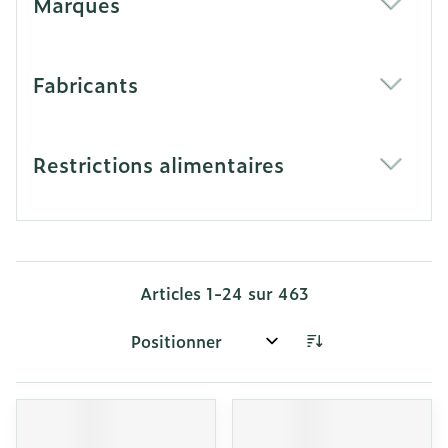
Marques
filter
Fabricants
filter
Restrictions alimentaires
filter
Articles
1
-
24
sur
463
Trier par: