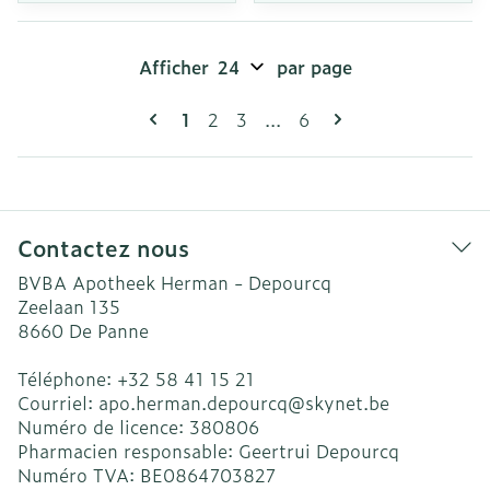
Afficher
par page
Pages
Vous lisez actuellement la page
Page
Page
Page
1
2
3
...
6
Contactez nous
BVBA Apotheek Herman - Depourcq
Zeelaan 135
8660
De Panne
Téléphone:
+32 58 41 15 21
Courriel:
apo.herman.depourcq@
skynet.be
Numéro de licence:
380806
Pharmacien responsable:
Geertrui Depourcq
Numéro TVA:
BE0864703827