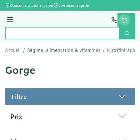
Aller au contenu
Conseil du pharmacien
Livraison rapide
Menu
Cherc
Rechercher
Accueil
/
Régime, alimentation & vitamines
/
Nutrithérapie e
Gorge
Filtre
Passer à la liste des produits
Prix
filter