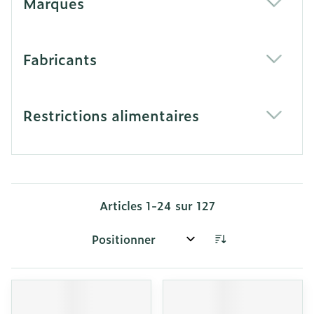
Marques
filter
Fabricants
filter
Restrictions alimentaires
filter
Articles
1
-
24
sur
127
Trier par: