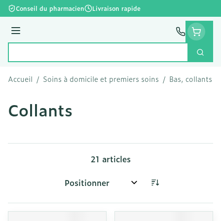
Aller au contenu
Conseil du pharmacien
Livraison rapide
Menu
Cherc
Rechercher
Accueil
/
Soins à domicile et premiers soins
/
Bas, collants e
Collants
21
articles
Trier par: