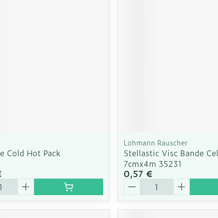
Autobronzants
Rasage
Lohmann Rauscher
re Cold Hot Pack
Stellastic Visc Bande Ce
7cmx4m 35231
€
0,57 €
é
Quantité