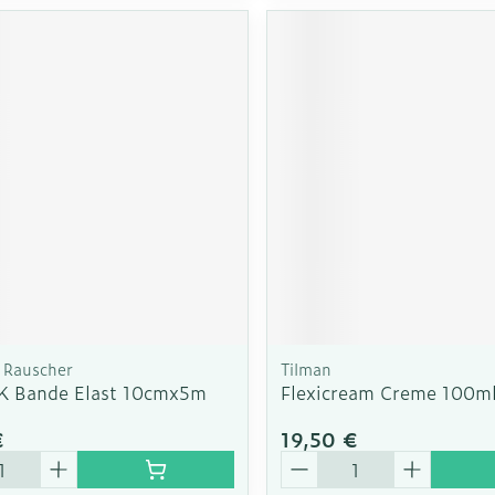
Rauscher
Tilman
 K Bande Elast 10cmx5m
Flexicream Creme 100m
€
19,50 €
é
Quantité