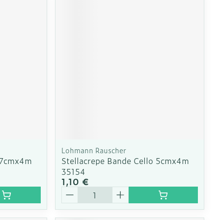
Lohmann Rauscher
o 7cmx4m
Stellacrepe Bande Cello 5cmx4m
35154
1,10 €
Quantité