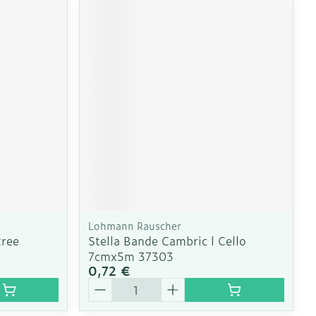
Lohmann Rauscher
tree
Stella Bande Cambric l Cello
7cmx5m 37303
0,72 €
Quantité