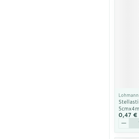
Lohmann 
Stellast
5cmx4m
0,47 €
Quantit