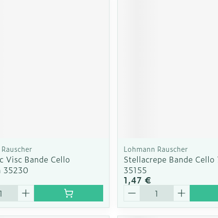
Rauscher
Lohmann Rauscher
ic Visc Bande Cello
Stellacrepe Bande Cell
 35230
35155
1,47 €
é
Quantité