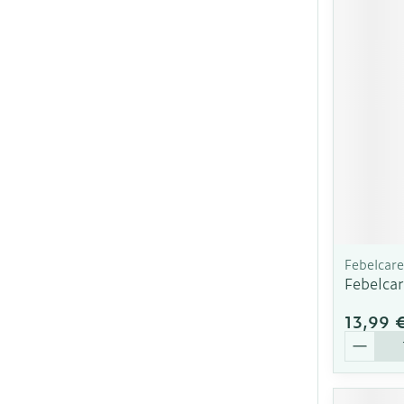
Ronflement
Febelcare
Febelca
13,99 
Quantit