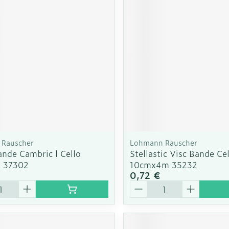
Soin intim
Ombres à paupières
Massage
Afficher plus
cessoires
Masques chirurgique
Afficher pl
ge
Compléments
Répulsifs a
nutritionnels
mentation
 - peau
Rauscher
Lohmann Rauscher
ande Cambric l Cello
Stellastic Visc Bande Ce
 37302
10cmx4m 35232
0,72 €
é
Quantité