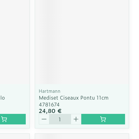
CBD
Hartmann
llo
Mediset Ciseaux Pontu 11cm
4781674
24,80 €
Quantité