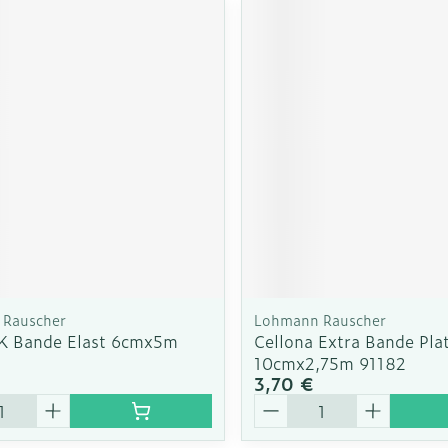
Rauscher
Lohmann Rauscher
 K Bande Elast 6cmx5m
Cellona Extra Bande Pla
10cmx2,75m 91182
3,70 €
é
Quantité