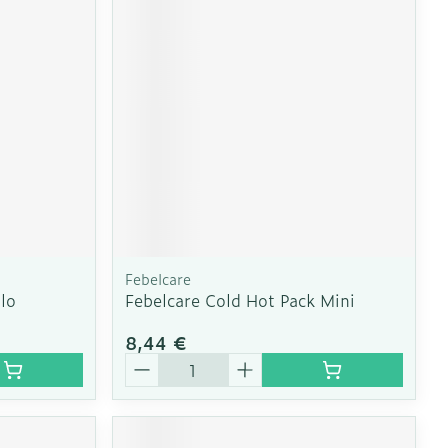
e
Eau micellaire
Yeux
us
Afficher plus
nti-insectes
Senteur
Febelcare
llo
Febelcare Cold Hot Pack Mini
8,44 €
Quantité