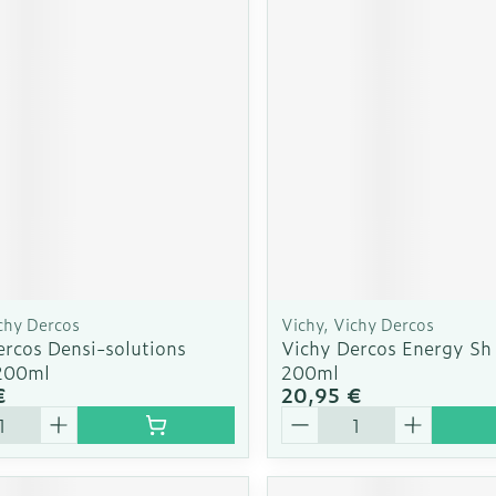
Autobronzants
Rasage
chy Dercos
Vichy, Vichy Dercos
ercos Densi-solutions
Vichy Dercos Energy Sh
200ml
200ml
€
20,95 €
é
Quantité