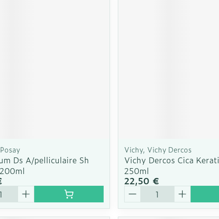
 Posay
Vichy, Vichy Dercos
um Ds A/pelliculaire Sh
Vichy Dercos Cica Kerat
f 200ml
250ml
€
22,50 €
é
Quantité