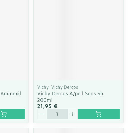
CBD
Vichy, Vichy Dercos
 Aminexil
Vichy Dercos A/pell Sens Sh
200ml
21,95 €
Quantité