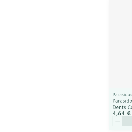
Parasido
Parasid
Dents C
4,64 €
Quantit