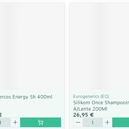
ercos Energy Sh 400ml
Eurogenerics (EG)
Silikom Once Shampooi
A/Lente 200Ml
€
26,95 €
é
Quantité