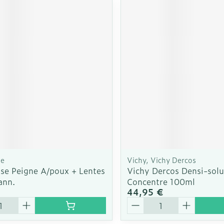
se
Vichy, Vichy Dercos
ose Peigne A/poux + Lentes
Vichy Dercos Densi-solu
ann.
Concentre 100ml
44,95 €
é
Quantité