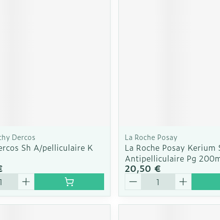
Soin intim
Ombres à paupières
Massage
Afficher plus
cessoires
Masques chirurgique
Afficher pl
ge
Compléments
Répulsifs a
nutritionnels
mentation
 - peau
chy Dercos
La Roche Posay
rcos Sh A/pelliculaire K
La Roche Posay Kerium 
Antipelliculaire Pg 200
€
20,50 €
é
Quantité