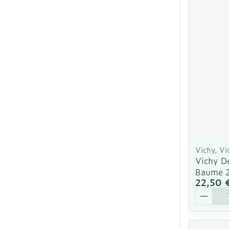
Ronflement
Vichy, Vi
Vichy D
Baume 
22,50 
Quantit