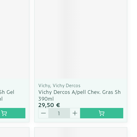
e
Eau micellaire
Yeux
us
Afficher plus
nti-insectes
Senteur
Vichy, Vichy Dercos
Sh Gel
Vichy Dercos A/pell Chev. Gras Sh
ml
390ml
29,50 €
Quantité