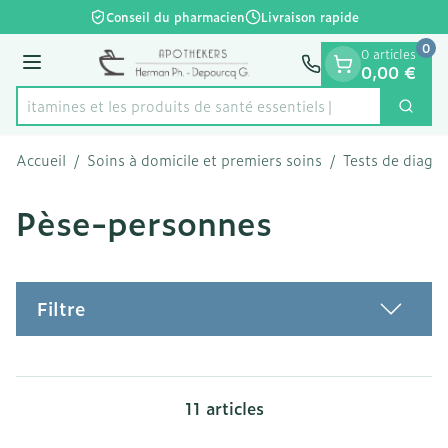
Diapositive 1 de 1
Aller au contenu
Conseil du pharmacien
Livraison rapide
0
0 articles
Menu
0,00 €
es vitamines et les produits de santé essentiels
Cherc
Rechercher
Accueil
/
Soins à domicile et premiers soins
/
Tests de diagno
Pèse-personnes
Filtre
11
articles