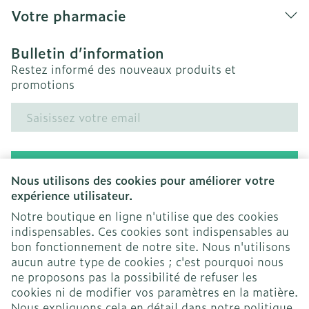
Votre pharmacie
Bulletin d’information
Restez informé des nouveaux produits et
promotions
Adresse mail
Inscription
Nous utilisons des cookies pour améliorer votre
expérience utilisateur.
En cliquant sur s'abonner, vous vous abonnez à notre
newsletter et acceptez notre
politique de confidentialité
.
Notre boutique en ligne n'utilise que des cookies
indispensables. Ces cookies sont indispensables au
bon fonctionnement de notre site. Nous n'utilisons
aucun autre type de cookies ; c'est pourquoi nous
ne proposons pas la possibilité de refuser les
cookies ni de modifier vos paramètres en la matière.
Nous expliquons cela en détail dans notre
politique