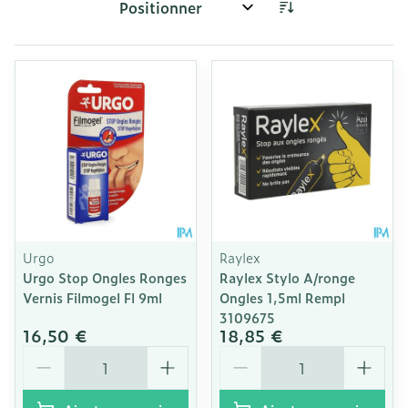
Trier par:
Urgo
Raylex
Urgo Stop Ongles Ronges
Raylex Stylo A/ronge
Vernis Filmogel Fl 9ml
Ongles 1,5ml Rempl
3109675
16,50 €
18,85 €
Quantité
Quantité