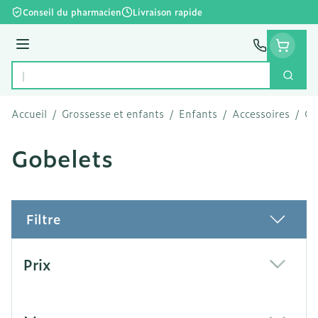
Aller au contenu
Conseil du pharmacien
Livraison rapide
Menu
Cherc
Rechercher
Accueil
/
Grossesse et enfants
/
Enfants
/
Accessoires
/
Go
Gobelets
Filtre
Passer à la liste des produits
Prix
filter