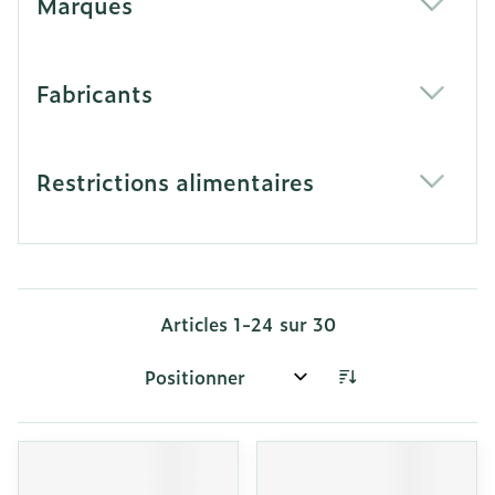
Marques
filter
Fabricants
filter
Restrictions alimentaires
filter
Articles
1
-
24
sur
30
Trier par: