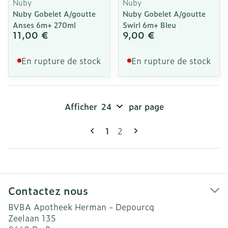
Nuby
Nuby
Nuby Gobelet A/goutte
Nuby Gobelet A/goutte
Anses 6m+ 270ml
Swirl 6m+ Bleu
11,00 €
9,00 €
En rupture de stock
En rupture de stock
Afficher
par page
Pages
Vous lisez actuellement la pag
Page
1
2
Contactez nous
BVBA Apotheek Herman - Depourcq
Zeelaan 135