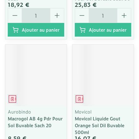
18,92 €
25,83 €
Quantité
Quantité
Ajouter au panier
Ajouter au panier
Médicament
Médicament
Aurobindo
Movicol
Macrogol AB 4g Pdr Pour
Movicol Liquide Gout
Sol Buvable Sach 20
Orange Sol Dil Buvable
500ml
8,59 €
16,07 €