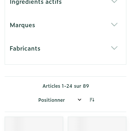
Ingrédients actifs
filter
Marques
filter
Fabricants
filter
Articles
1
-
24
sur
89
Trier par: