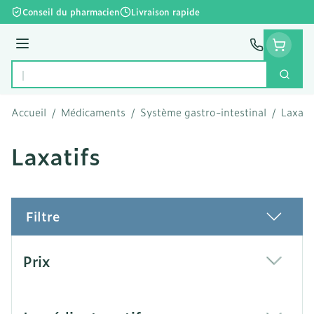
Aller au contenu
Conseil du pharmacien
Livraison rapide
Menu
Cherc
Rechercher
Accueil
/
Médicaments
/
Système gastro-intestinal
/
Laxati
Laxatifs
Filtre
Passer à la liste des produits
Prix
filter