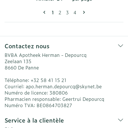
Pages
Vous lisez actuellement la page
Page
Page
Page
1
2
3
4
Contactez nous
BVBA Apotheek Herman - Depourcq
Zeelaan 135
8660
De Panne
Téléphone:
+32 58 41 15 21
Courriel:
apo.herman.depourcq@
skynet.be
Numéro de licence:
380806
Pharmacien responsable:
Geertrui Depourcq
Numéro TVA:
BE0864703827
Service à la clientèle