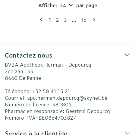
Afficher
par page
Pages
Vous lisez actuellement la page
Page
Page
Page
1
2
3
...
16
Contactez nous
BVBA Apotheek Herman - Depourcq
Zeelaan 135
8660
De Panne
Téléphone:
+32 58 41 15 21
Courriel:
apo.herman.depourcq@
skynet.be
Numéro de licence:
380806
Pharmacien responsable:
Geertrui Depourcq
Numéro TVA:
BE0864703827
Service à la clientèle