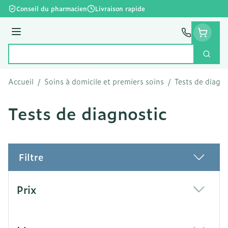
Aller au contenu
Conseil du pharmacien
Livraison rapide
Menu
Cherc
Rechercher
Accueil
/
Soins à domicile et premiers soins
/
Tests de diagno
Tests de diagnostic
Filtre
Passer à la liste des produits
Prix
filter