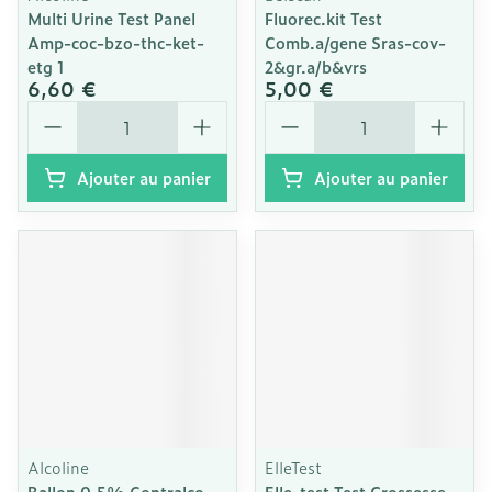
Multi Urine Test Panel
Fluorec.kit Test
Amp-coc-bzo-thc-ket-
Comb.a/gene Sras-cov-
etg 1
2&gr.a/b&vrs
6,60 €
5,00 €
Quantité
Quantité
Ajouter au panier
Ajouter au panier
Alcoline
ElleTest
Ballon 0,5% Contralco
Elle-test Test Grossesse