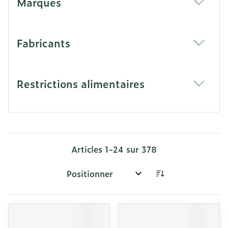
Marques
filter
Fabricants
filter
Restrictions alimentaires
filter
Articles
1
-
24
sur
378
Trier par: