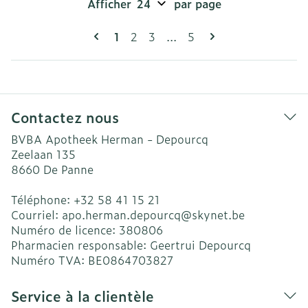
Afficher
par page
Pages
Vous lisez actuellement la page
Page
Page
Page
1
2
3
...
5
Contactez nous
BVBA Apotheek Herman - Depourcq
Zeelaan 135
8660
De Panne
Téléphone:
+32 58 41 15 21
Courriel:
apo.herman.depourcq@
skynet.be
Numéro de licence:
380806
Pharmacien responsable:
Geertrui Depourcq
Numéro TVA:
BE0864703827
Service à la clientèle