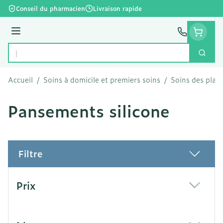
Aller au contenu
Conseil du pharmacien
Livraison rapide
Menu
Cherc
Rechercher
Accueil
/
Soins à domicile et premiers soins
/
Soins des plaie
Pansements silicone
Filtre
Passer à la liste des produits
Prix
filter