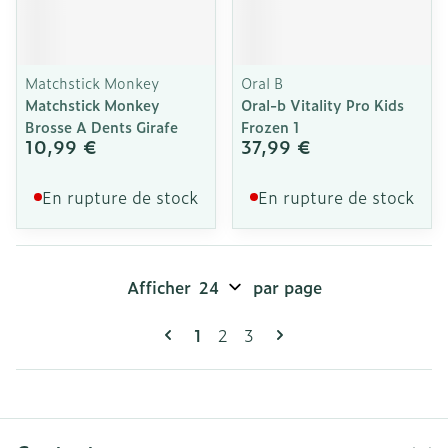
Matchstick Monkey
Oral B
Matchstick Monkey
Oral-b Vitality Pro Kids
Brosse A Dents Girafe
Frozen 1
10,99 €
37,99 €
En rupture de stock
En rupture de stock
Afficher
par page
Pages
Vous lisez actuellement la page
Page
Page
1
2
3