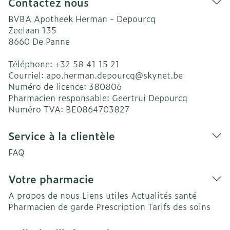
Contactez nous
BVBA Apotheek Herman - Depourcq
Zeelaan 135
8660
De Panne
Téléphone:
+32 58 41 15 21
Courriel:
apo.herman.depourcq@
skynet.be
Numéro de licence:
380806
Pharmacien responsable:
Geertrui Depourcq
Numéro TVA:
BE0864703827
Service à la clientèle
FAQ
Votre pharmacie
A propos de nous
Liens utiles
Actualités santé
Pharmacien de garde
Prescription
Tarifs des soins