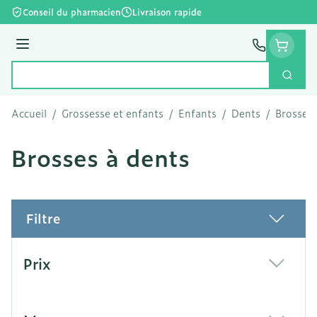
Aller au contenu
Conseil du pharmacien
Livraison rapide
Menu
Cherc
Rechercher
Accueil
/
Grossesse et enfants
/
Enfants
/
Dents
/
Brosses 
Brosses à dents
Filtre
Passer à la liste des produits
Prix
filter