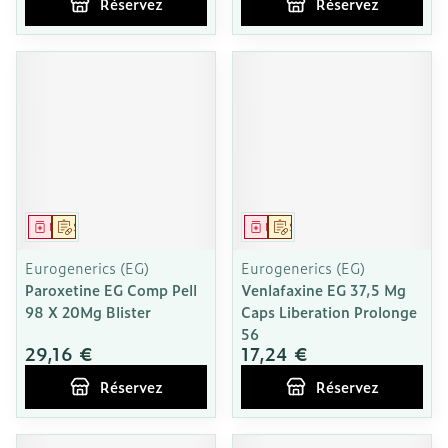
Réservez
Réservez
Médicament
Sur prescription
Médicament
Sur prescription
Eurogenerics (EG)
Eurogenerics (EG)
Paroxetine EG Comp Pell
Venlafaxine EG 37,5 Mg
98 X 20Mg Blister
Caps Liberation Prolonge
56
29,16 €
17,24 €
Réservez
Réservez