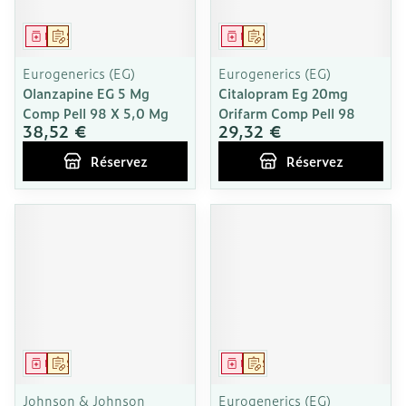
Médicament
Sur prescription
Médicament
Sur prescription
Eurogenerics (EG)
Eurogenerics (EG)
Olanzapine EG 5 Mg
Citalopram Eg 20mg
Comp Pell 98 X 5,0 Mg
Orifarm Comp Pell 98
38,52 €
29,32 €
Réservez
Réservez
Médicament
Sur prescription
Médicament
Sur prescription
Johnson & Johnson
Eurogenerics (EG)