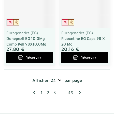
Médicament
Sur prescription
Médicament
Sur prescription
Eurogenerics (EG)
Eurogenerics (EG)
Donepezil EG 10,0Mg
Fluoxetine EG Caps 98 X
Comp Pell 98X10,0Mg
20 Mg
27,80 €
20,16 €
Réservez
Réservez
Afficher
par page
Pages
Vous lisez actuellement la page
Page
Page
Page
1
2
3
...
49