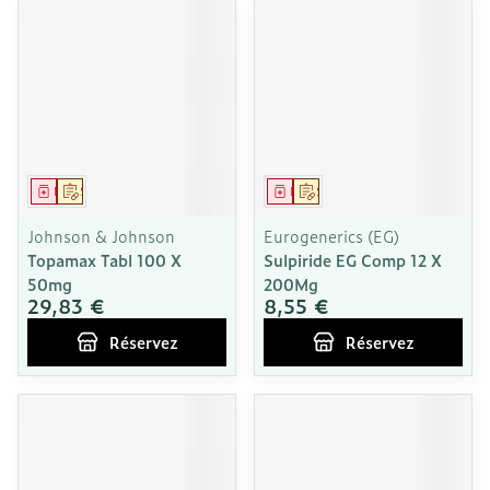
Médicament
Sur prescription
Médicament
Sur prescription
Johnson & Johnson
Eurogenerics (EG)
Topamax Tabl 100 X
Sulpiride EG Comp 12 X
50mg
200Mg
29,83 €
8,55 €
Réservez
Réservez