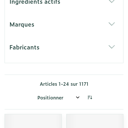
Ingrédients actifs
filter
Marques
filter
Fabricants
filter
Articles
1
-
24
sur
1171
Trier par: