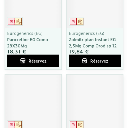
Médicament
Sur prescription
Médicament
Sur prescription
Eurogenerics (EG)
Eurogenerics (EG)
Paroxetine EG Comp
Zolmitriptan Instant EG
28X30Mg
2,5Mg Comp Orodisp 12
18,31 €
19,84 €
Réservez
Réservez
Médicament
Sur prescription
Médicament
Sur prescription