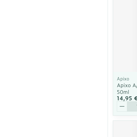
Cheveux
Piluliers et ac
Soins du visa
Taches de pig
Peau sensible
Apixo
irritée
Apixo A
50ml
Peau mixte
14,95 
Peau terne
Quantit
Afficher plus