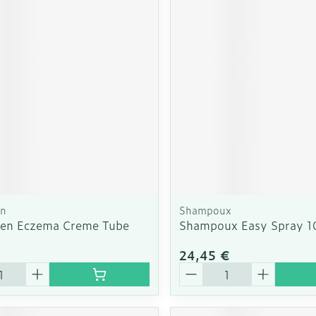
en
Shampoux
en Eczema Creme Tube
Shampoux Easy Spray 1
€
24,45 €
é
Quantité