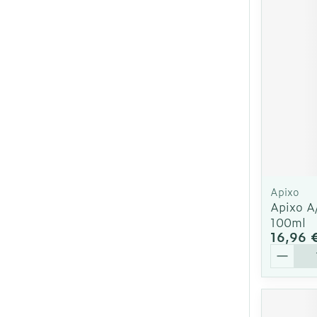
Ronflement
Apixo
Apixo A
100ml
16,96 
Quantit