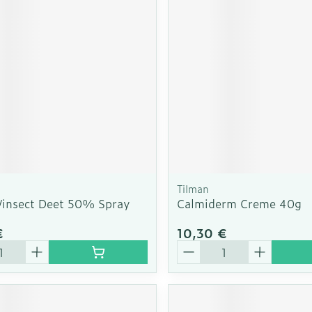
Autobronzants
Rasage
Tilman
/insect Deet 50% Spray
Calmiderm Creme 40g
€
10,30 €
é
Quantité