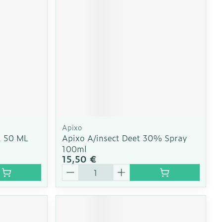
e
Eau micellaire
Yeux
us
Afficher plus
nti-insectes
Senteur
Apixo
R 50 ML
Apixo A/insect Deet 30% Spray
100ml
15,50 €
Quantité