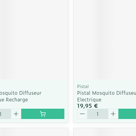
Pistal
osquito Diffuseur
Pistal Mosquito Diffuse
que Recharge
Electrique
€
19,95 €
é
Quantité