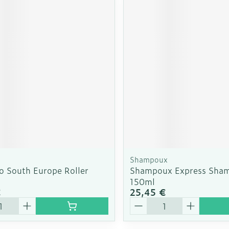
Shampoux
o South Europe Roller
Shampoux Express Sha
150ml
€
25,45 €
é
Quantité