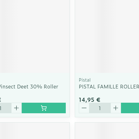
Soin intim
Ombres à paupières
Massage
Afficher plus
cessoires
Masques chirurgique
Afficher pl
ge
Compléments
Répulsifs a
nutritionnels
mentation
 - peau
Pistal
/insect Deet 30% Roller
PISTAL FAMILLE ROLLE
€
14,95 €
é
Quantité