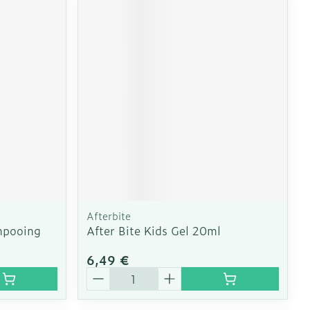
Afterbite
mpooing
After Bite Kids Gel 20ml
6,49 €
Quantité