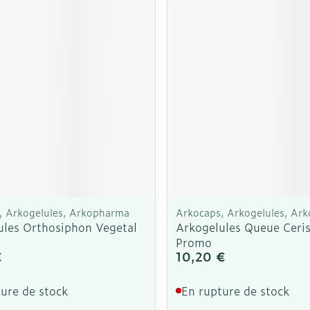
Soin intim
Ombres à paupières
Massage
Afficher plus
cessoires
Masques chirurgique
Afficher pl
ge
Compléments
Répulsifs a
nutritionnels
mentation
 - peau
, Arkogelules, Arkopharma
Arkocaps, Arkogelules, Ar
ules Orthosiphon Vegetal
Arkogelules Queue Ceri
Promo
€
10,20 €
ure de stock
En rupture de stock