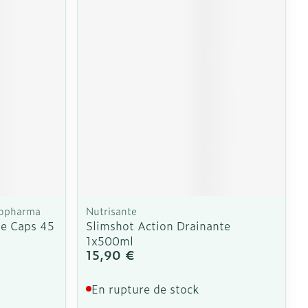
e
Eau micellaire
Yeux
us
Afficher plus
nti-insectes
Senteur
kopharma
Nutrisante
se Caps 45
Slimshot Action Drainante
1x500ml
15,90 €
En rupture de stock