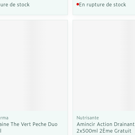
ure de stock
En rupture de stock
arma
Nutrisante
aine The Vert Peche Duo
Amincir Action Drainant
l
2x500ml 2Ème Gratuit