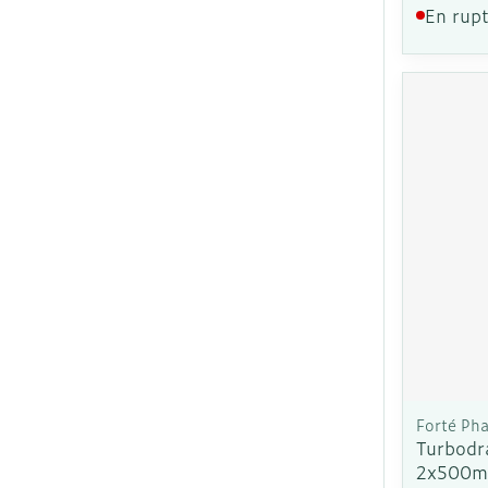
En rupt
Forté Ph
Turbodr
2x500m