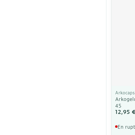
Cheveux
Piluliers et ac
Soins du visa
Taches de pig
Peau sensible
irritée
Peau mixte
Arkocaps
Arkogel
Peau terne
45
Afficher plus
12,95 
En rupt