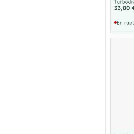
Turbodr
33,80 
En rupt