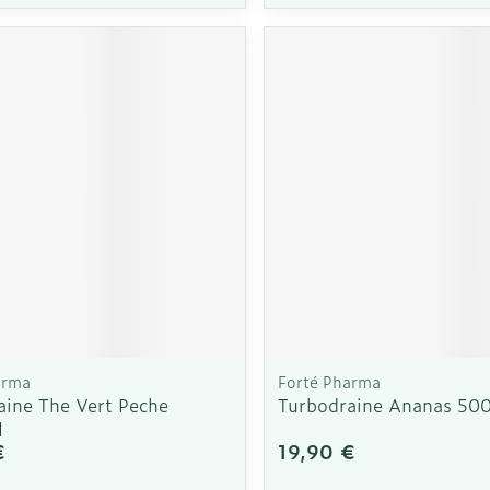
Autobronzants
Rasage
arma
Forté Pharma
aine The Vert Peche
Turbodraine Ananas 50
l
€
19,90 €