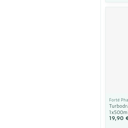
Ronflement
Forté Ph
Turbodr
1x500m
19,90 