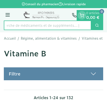
Diapositive 1 de 1
Aller au contenu
Conseil du pharmacien
Livraison rapide
0
0 articles
Menu
0,00 €
Recherche de médicaments e
Cherc
Rechercher
Accueil
/
Régime, alimentation & vitamines
/
Vitamines et c
Vitamine B
Filtre
Articles
1
-
24
sur
132