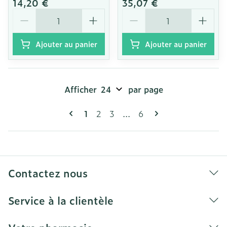
14,20 €
35,07 €
Quantité
Quantité
Ajouter au panier
Ajouter au panier
Afficher
par page
Pages
Vous lisez actuellement la page
Page
Page
Page
1
2
3
...
6
Contactez nous
Service à la clientèle