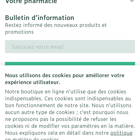
Votre pharmacie
Bulletin d’information
Restez informé des nouveaux produits et
promotions
Adresse mail
Inscription
Nous utilisons des cookies pour améliorer votre
expérience utilisateur.
En cliquant sur s'abonner, vous vous abonnez à notre
newsletter et acceptez notre
politique de confidentialité
.
Notre boutique en ligne n'utilise que des cookies
indispensables. Ces cookies sont indispensables au
bon fonctionnement de notre site. Nous n'utilisons
aucun autre type de cookies ; c'est pourquoi nous
ne proposons pas la possibilité de refuser les
cookies ni de modifier vos paramètres en la matière.
Nous expliquons cela en détail dans notre
politique
Liens légaux
en matière de cookies