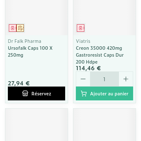
Médicament
Sur prescription
Médicament
Dr Falk Pharma
Viatris
Ursofalk Caps 100 X
Creon 35000 420mg
250mg
Gastroresist Caps Dur
200 Hdpe
114,46 €
Quantité
27,94 €
Réservez
Ajouter au panier