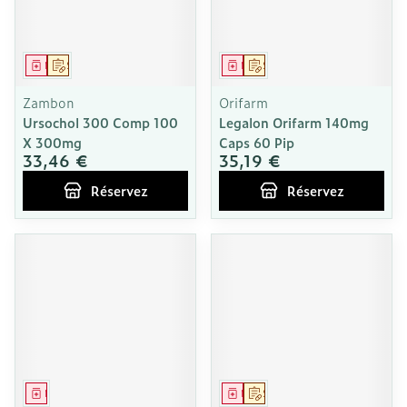
Médicament
Sur prescription
Médicament
Sur prescription
Zambon
Orifarm
Ursochol 300 Comp 100
Legalon Orifarm 140mg
X 300mg
Caps 60 Pip
33,46 €
35,19 €
Réservez
Réservez
Médicament
Médicament
Sur prescription