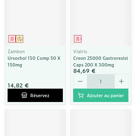
Médicament
Sur prescription
Médicament
Zambon
Viatris
Ursochol 150 Comp 50 X
Creon 25000 Gastroresist
150mg
Caps 200 X 300mg
84,69 €
Quantité
14,82 €
Réservez
Ajouter au panier