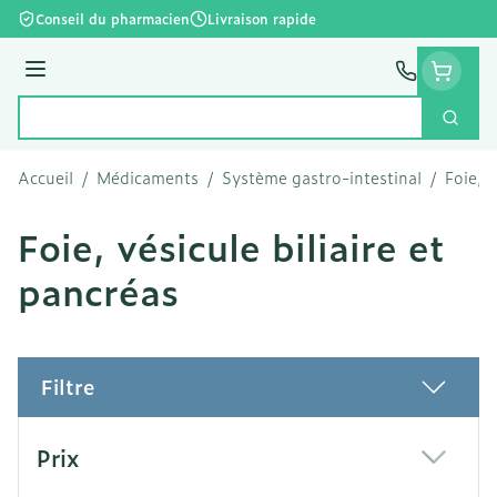
Aller au contenu
Conseil du pharmacien
Livraison rapide
Menu
Cherc
Rechercher
Accueil
/
Médicaments
/
Système gastro-intestinal
/
Foie, v
Foie, vésicule biliaire et
pancréas
Filtre
Passer à la liste des produits
Prix
filter