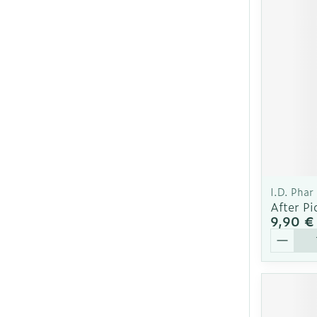
Ronflement
I.D. Phar
After Pi
9,90 €
Quantit