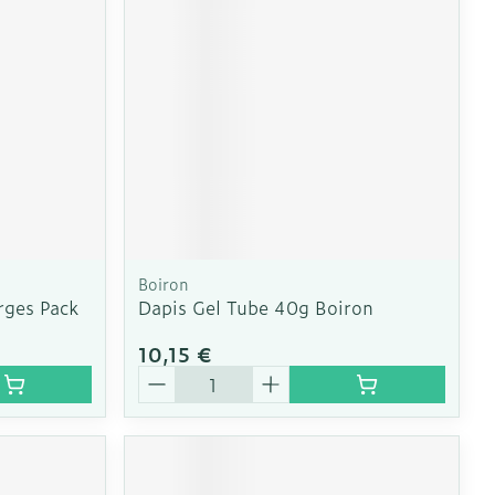
e
Eau micellaire
Yeux
us
Afficher plus
nti-insectes
Senteur
Boiron
rges Pack
Dapis Gel Tube 40g Boiron
10,15 €
Quantité