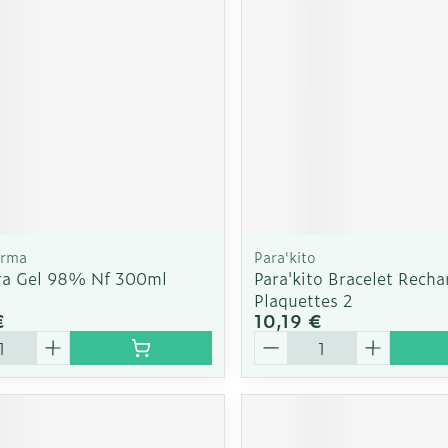
Soin intim
Ombres à paupières
Massage
Afficher plus
cessoires
Masques chirurgique
Afficher pl
ge
Compléments
Répulsifs a
nutritionnels
mentation
 - peau
arma
Para'kito
ra Gel 98% Nf 300ml
Para'kito Bracelet Recha
Plaquettes 2
€
10,19 €
é
Quantité