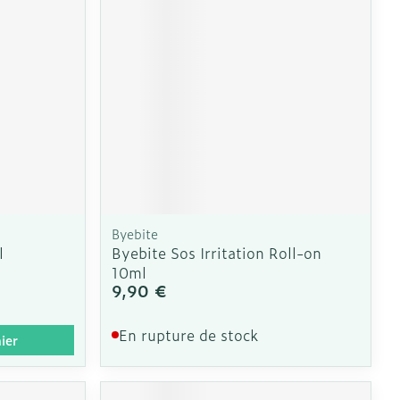
Byebite
l
Byebite Sos Irritation Roll-on
10ml
9,90 €
En rupture de stock
ier