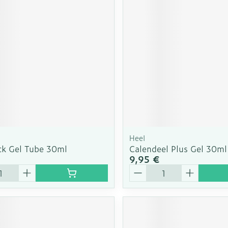
Autobronzants
Rasage
Heel
ck Gel Tube 30ml
Calendeel Plus Gel 30ml
9,95 €
é
Quantité