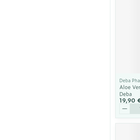
Cheveux
Piluliers et ac
Soins du visa
Taches de pig
Peau sensible
Deba Ph
irritée
Aloe Ve
Deba
Peau mixte
19,90 
Peau terne
Quantit
Afficher plus