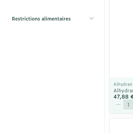
Soins du visa
Restrictions alimentaires
Cheveux
filter
Piluliers et ac
Soins du visa
Taches de pig
Peau sensible
irritée
Alhydran
Alhydra
Peau mixte
47,88 
Quantit
Peau terne
Afficher plus