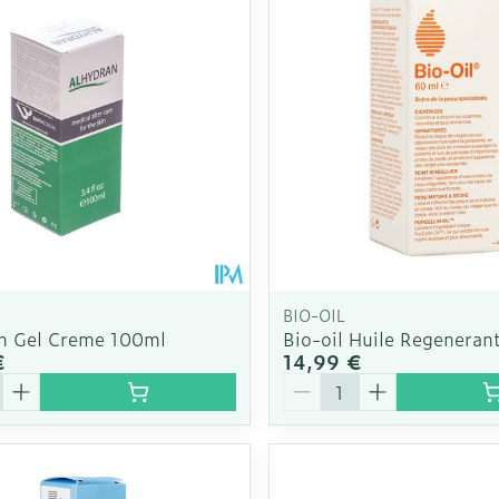
ge
Mascaras
Afficher pl
Soin intim
Ombres à paupières
Massage
Afficher plus
cessoires
Masques chirurgique
Afficher pl
ge
Compléments
Répulsifs a
nutritionnels
mentation
 - peau
BIO-OIL
n Gel Creme 100ml
Bio-oil Huile Regeneran
€
14,99 €
é
Quantité