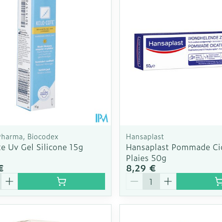
Autobronzants
Rasage
 Pharma, Biocodex
Hansaplast
e Uv Gel Silicone 15g
Hansaplast Pommade Cic
Plaies 50g
€
8,29 €
é
Quantité