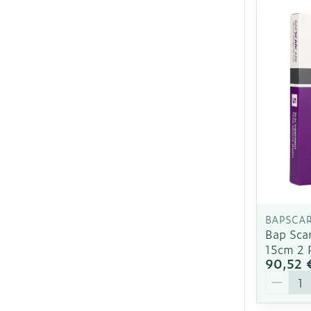
BAPSCA
Bap Scar
15cm 2 
90,52 
Quantit