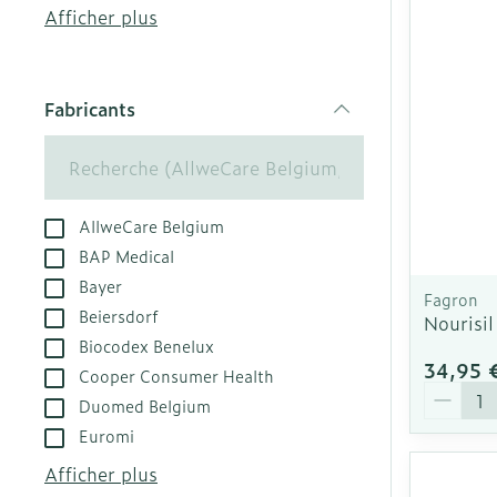
Afficher plus
Accessoires a
Crème, gel et
Pieds et jamb
Oxygène
Pieds secs, cal
Fabricants
crevasses
filter
Système respi
Ampoules
Callosités
Muscles et art
AllweCare Belgium
Cors
BAP Medical
Aiguilles et s
Afficher plus
Bayer
Fagron
Infections
Seringues
Beiersdorf
Nourisi
Biocodex Benelux
Solution injec
Spécifiquemen
34,95 
Cooper Consumer Health
hommes
Aiguilles
Quantit
Duomed Belgium
Poux
Aiguilles styl
Soins du corp
Euromi
Afficher plus
Déodorants
Afficher plus
Diagnostique