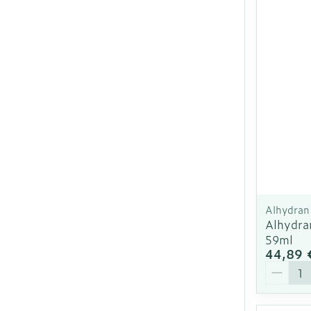
Alhydran
Alhydra
59ml
44,89 
Quantit