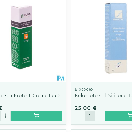
Biocodex
n Sun Protect Creme Ip30
Kelo-cote Gel Silicone 
€
25,00 €
é
Quantité