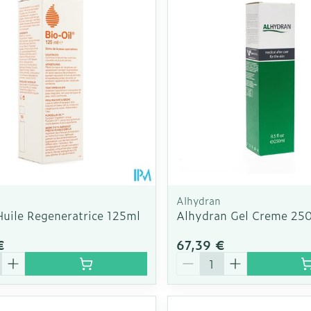
Alhydran
Huile Regeneratrice 125ml
Alhydran Gel Creme 25
€
67,39 €
é
Quantité