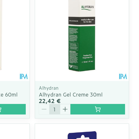
us
e
Eau micellaire
Yeux
us
Afficher plus
nti-insectes
Senteur
Alhydran
te 60ml
Alhydran Gel Creme 30ml
22,42 €
Quantité