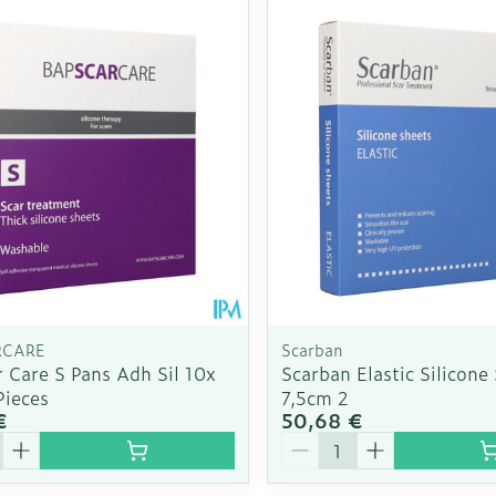
RCARE
Scarban
 Care S Pans Adh Sil 10x
Scarban Elastic Silicone
Pieces
7,5cm 2
€
50,68 €
é
Quantité