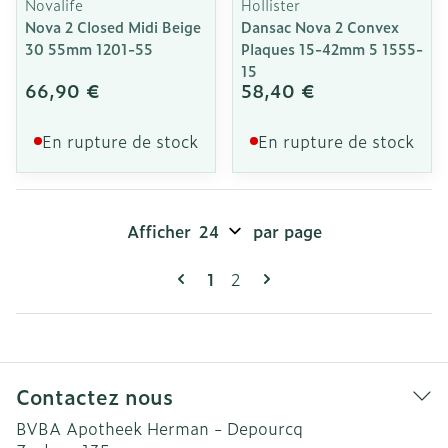
Novalife
Hollister
Nova 2 Closed Midi Beige
Dansac Nova 2 Convex
30 55mm 1201-55
Plaques 15-42mm 5 1555-
15
66,90 €
58,40 €
En rupture de stock
En rupture de stock
Afficher
par page
Pages
Vous lisez actuellement la pag
Page
1
2
Contactez nous
BVBA Apotheek Herman - Depourcq