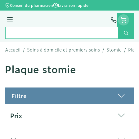
Aller au contenu
Conseil du pharmacien
Livraison rapide
Menu
Cherc
Rechercher
Accueil
/
Soins à domicile et premiers soins
/
Stomie
/
Plaq
Plaque stomie
Filtre
Passer à la liste des produits
Prix
filter