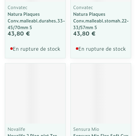
Convatec
Convatec
Natura Plaques
Natura Plaques
Conv.malleabl.durahes.33-
Conv.malleabl.stomah.22-
45/70mm 5
33/57mm 5
43,80 €
43,80 €
En rupture de stock
En rupture de stock
Novalife
Sensura Mio
Novalife 2 Plaq.plat Tre
Sensura Mio Flex Soft Cvx