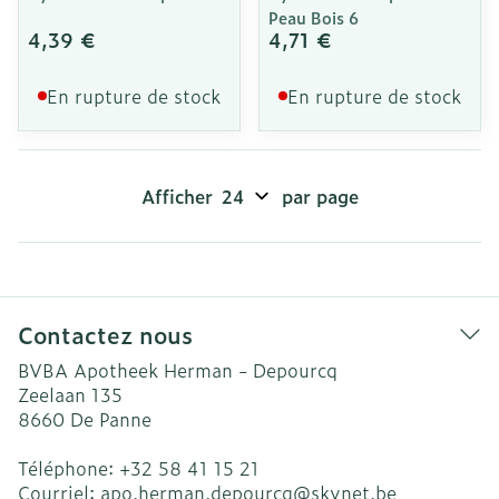
Peau Bois 6
4,39 €
4,71 €
En rupture de stock
En rupture de stock
Afficher
par page
Contactez nous
BVBA Apotheek Herman - Depourcq
Zeelaan 135
8660
De Panne
Téléphone:
+32 58 41 15 21
Courriel:
apo.herman.depourcq@
skynet.be