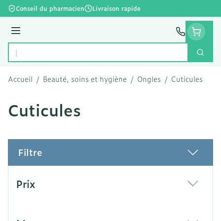
Aller au contenu
Conseil du pharmacien
Livraison rapide
Menu
Cherc
Rechercher
Accueil
/
Beauté, soins et hygiène
/
Ongles
/
Cuticules
Cuticules
Filtre
Passer à la liste des produits
Prix
filter