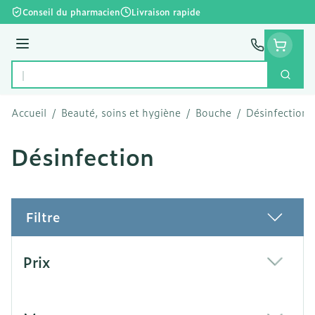
Aller au contenu
Conseil du pharmacien
Livraison rapide
Menu
Cherc
Rechercher
Accueil
/
Beauté, soins et hygiène
/
Bouche
/
Désinfection
Désinfection
Filtre
Passer à la liste des produits
Prix
filter