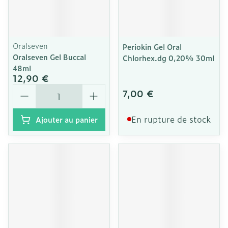
Oralseven
Periokin Gel Oral
Oralseven Gel Buccal
Chlorhex.dg 0,20% 30ml
48ml
12,90 €
Quantité
7,00 €
En rupture de stock
Ajouter au panier