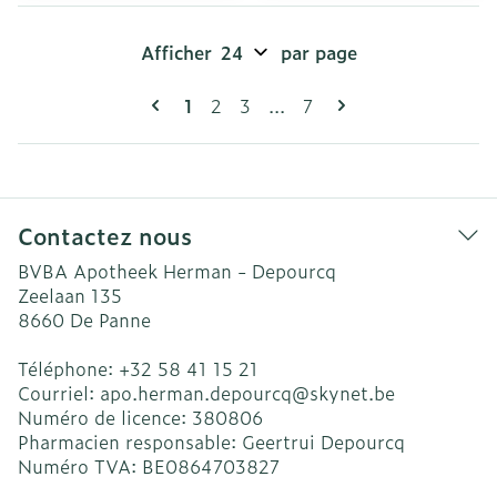
Afficher
par page
Pages
Vous lisez actuellement la page
Page
Page
Page
1
2
3
...
7
Contactez nous
BVBA Apotheek Herman - Depourcq
Zeelaan 135
8660
De Panne
Téléphone:
+32 58 41 15 21
Courriel:
apo.herman.depourcq@
skynet.be
Numéro de licence:
380806
Pharmacien responsable:
Geertrui Depourcq
Numéro TVA:
BE0864703827