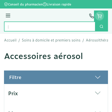
Aller au contenu
Conseil du pharmacien
Livraison rapide
Menu
Cherc
Rechercher
Accueil
/
Soins à domicile et premiers soins
/
Aérosolthérapi
Accessoires aérosol
Filtre
Passer à la liste des produits
Prix
filter