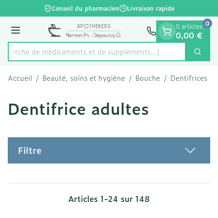
Diapositive 1 de 1
Aller au contenu
Conseil du pharmacien
Livraison rapide
0
0 articles
Menu
0,00 €
Recherche de médicaments
Cherc
Rechercher
Accueil
/
Beauté, soins et hygiène
/
Bouche
/
Dentifrices
/
Dentifrice adultes
Filtre
Articles
1
-
24
sur
148