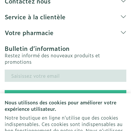
Contactez nous
Service à la clientèle
Votre pharmacie
Bulletin d’information
Restez informé des nouveaux produits et
promotions
Adresse mail
Inscription
Nous utilisons des cookies pour améliorer votre
expérience utilisateur.
En cliquant sur s'abonner, vous vous abonnez à notre
newsletter et acceptez notre
politique de confidentialité
.
Notre boutique en ligne n'utilise que des cookies
indispensables. Ces cookies sont indispensables au
bon fonctionnement de notre site. Nous n'utilisons