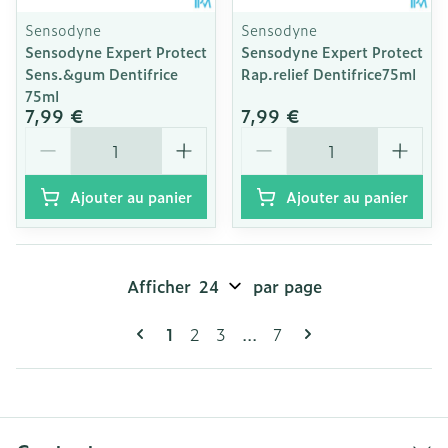
Sensodyne
Sensodyne
Sensodyne Expert Protect
Sensodyne Expert Protect
Sens.&gum Dentifrice
Rap.relief Dentifrice75ml
75ml
7,99 €
7,99 €
Quantité
Quantité
Ajouter au panier
Ajouter au panier
Afficher
par page
Pages
Vous lisez actuellement la page
Page
Page
Page
1
2
3
...
7