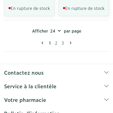
En rupture de stock
En rupture de stock
Afficher
par page
Pages
Vous lisez actuellement la page
Page
Page
1
2
3
Contactez nous
Service à la clientèle
Votre pharmacie