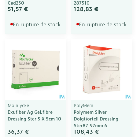
Cad230
287510
51,57 €
128,83 €
En rupture de stock
En rupture de stock
Molnlycke
PolyMem
Exufiber Ag Gel.fibre
Polymem Silver
Dressing Ster 5 X 5cm 10
Doigt/orteil Dressing
Ster87-97mm 6
36,37 €
108,43 €