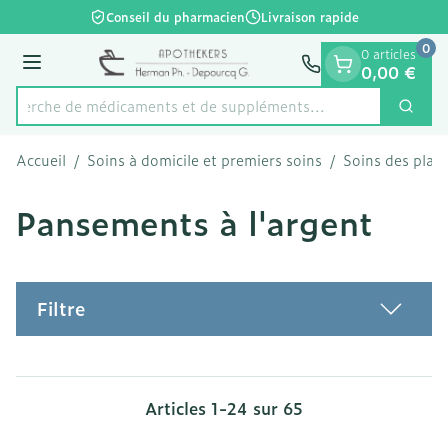
Diapositive 1 de 1
Aller au contenu
Conseil du pharmacien
Livraison rapide
0
0 articles
Menu
0,00 €
Recherche de médicaments et de
Cherc
Rechercher
Accueil
/
Soins à domicile et premiers soins
/
Soins des plaie
Pansements à l'argent
Filtre
Articles
1
-
24
sur
65