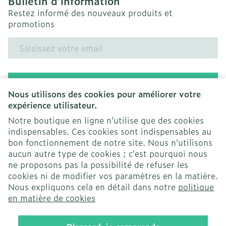
Bulletin d’information
Restez informé des nouveaux produits et
promotions
Adresse mail
Inscription
Nous utilisons des cookies pour améliorer votre
expérience utilisateur.
En cliquant sur s'abonner, vous vous abonnez à notre
newsletter et acceptez notre
politique de confidentialité
.
Notre boutique en ligne n'utilise que des cookies
indispensables. Ces cookies sont indispensables au
bon fonctionnement de notre site. Nous n'utilisons
aucun autre type de cookies ; c'est pourquoi nous
ne proposons pas la possibilité de refuser les
cookies ni de modifier vos paramètres en la matière.
Nous expliquons cela en détail dans notre
politique
Liens légaux
en matière de cookies