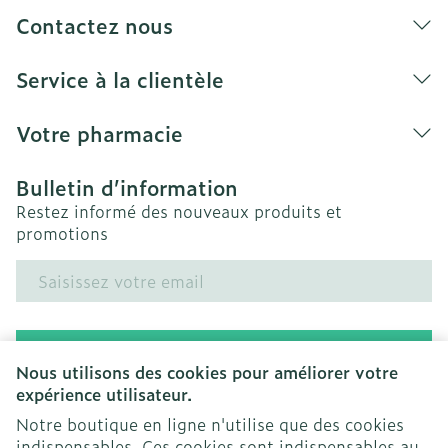
Contactez nous
Service à la clientèle
Votre pharmacie
Bulletin d’information
Restez informé des nouveaux produits et
promotions
Adresse mail
Inscription
Nous utilisons des cookies pour améliorer votre
expérience utilisateur.
En cliquant sur s'abonner, vous vous abonnez à notre
newsletter et acceptez notre
politique de confidentialité
.
Notre boutique en ligne n'utilise que des cookies
indispensables. Ces cookies sont indispensables au