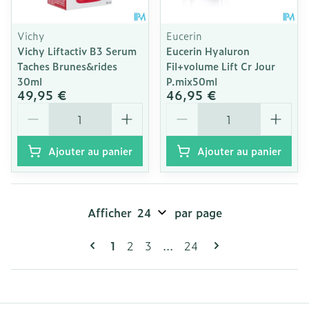
Vichy
Eucerin
Vichy Liftactiv B3 Serum
Eucerin Hyaluron
Taches Brunes&rides
Fil+volume Lift Cr Jour
30ml
P.mix50ml
49,95 €
46,95 €
Quantité
Quantité
Ajouter au panier
Ajouter au panier
Afficher
par page
Pages
Vous lisez actuellement la page
Page
Page
Page
1
2
3
...
24