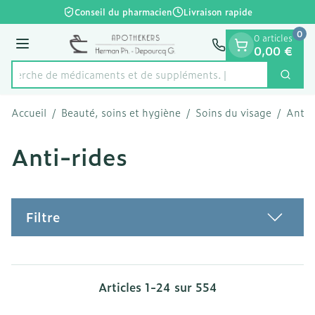
Diapositive 1 de 1
Aller au contenu
Conseil du pharmacien
Livraison rapide
0
0 articles
Menu
0,00 €
Recherche de médicaments
Cherc
Rechercher
Accueil
/
Beauté, soins et hygiène
/
Soins du visage
/
Anti-
Anti-rides
Filtre
Articles
1
-
24
sur
554