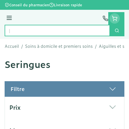
Aller au contenu
Conseil du pharmacien
Livraison rapide
Menu
Cherc
Rechercher
Accueil
/
Soins à domicile et premiers soins
/
Aiguilles et se
Seringues
Filtre
Passer à la liste des produits
Prix
filter