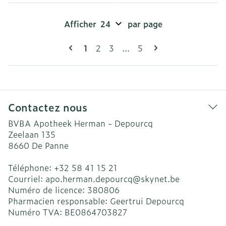
Afficher
par page
Pages
Vous lisez actuellement la page
Page
Page
Page
1
2
3
...
5
Contactez nous
BVBA Apotheek Herman - Depourcq
Zeelaan 135
8660
De Panne
Téléphone:
+32 58 41 15 21
Courriel:
apo.herman.depourcq@
skynet.be
Numéro de licence:
380806
Pharmacien responsable:
Geertrui Depourcq
Numéro TVA:
BE0864703827