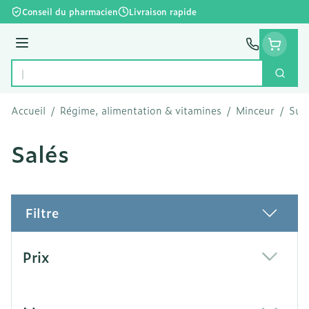
Aller au contenu
Conseil du pharmacien
Livraison rapide
Menu
Cherc
Rechercher
Accueil
/
Régime, alimentation & vitamines
/
Minceur
/
Subs
Salés
Filtre
Passer à la liste des produits
Prix
filter