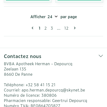
Afficher
par page
Pages
Vous lisez actuellement la page
Page
Page
Page
1
2
3
...
12
Contactez nous
BVBA Apotheek Herman - Depourcq
Zeelaan 135
8660
De Panne
Téléphone:
+32 58 41 15 21
Courriel:
apo.herman.depourcq@
skynet.be
Numéro de licence:
380806
Pharmacien responsable:
Geertrui Depourcq
Numéro TVA:
BE0864703827