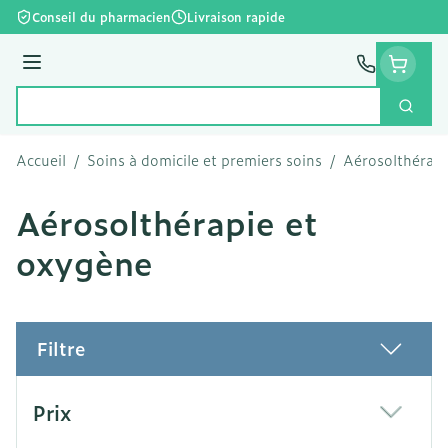
Aller au contenu
Conseil du pharmacien
Livraison rapide
Menu
Cherc
Rechercher
Accueil
/
Soins à domicile et premiers soins
/
Aérosolthérapi
Aérosolthérapie et
oxygène
Filtre
Passer à la liste des produits
Prix
filter