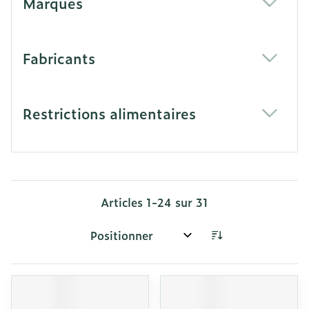
Marques
filter
Fabricants
filter
Restrictions alimentaires
filter
Articles
1
-
24
sur
31
Trier par: