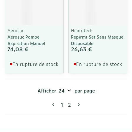
Aerosuc
Henrotech
Aerosuc Pompe
Pep/rmt Set Sans Masque
Aspiration Manuel
Disposable
74,08 €
26,63 €
En rupture de stock
En rupture de stock
Afficher
par page
Pages
Vous lisez actuellement la pag
Page
1
2