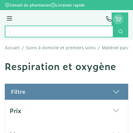
Aller au contenu
Conseil du pharmacien
Livraison rapide
Menu
Cherc
Rechercher
Accueil
/
Soins à domicile et premiers soins
/
Matériel param
Respiration et oxygène
Filtre
Passer à la liste des produits
Prix
filter