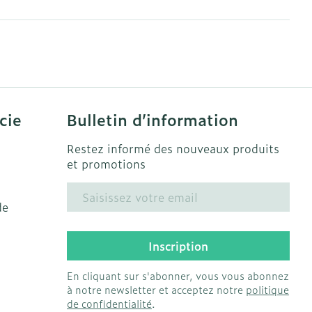
solaire
Hygiène
s
Lit
Escarres
l
Bain et douche
Afficher plus
ie
Voies urinaires
e
cie
Bulletin d’information
 au soleil
anxiété et
Arrêter de fumer
us
Restez informé des nouveaux produits
et
Instruments
et promotions
: bandages
Médicaments anti-
ques
Adresse mail
tumoraux
de
et hygiène
Démaquillage et
nettoyage
Inscription
Anesthésie
s et
Lait, gel, huile et crème
ion
de nettoyage
En cliquant sur s'abonner, vous vous abonnez
 pieds
à notre newsletter et acceptez notre
politique
ie
Médications diverses
intime
Tonic - lotion
de confidentialité
.
us