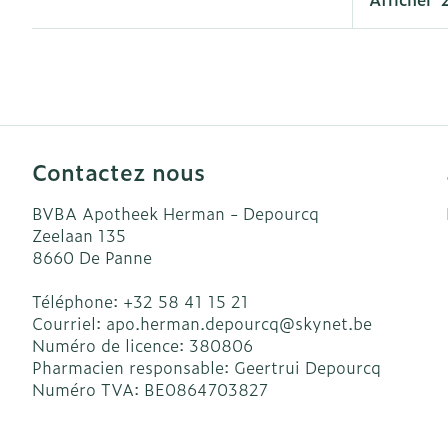
Accessoires a
Crème, gel et
Pieds et jamb
Oxygène
Pieds secs, cal
crevasses
Système respi
Ampoules
Callosités
Contactez nous
Muscles et art
Cors
BVBA Apotheek Herman - Depourcq
Aiguilles et s
Afficher plus
Zeelaan 135
8660
De Panne
Infections
Seringues
Téléphone:
+32 58 41 15 21
Solution injec
Spécifiquemen
Courriel:
apo.herman.depourcq@
skynet.be
hommes
Aiguilles
Numéro de licence:
380806
Poux
Pharmacien responsable:
Geertrui Depourcq
Aiguilles styl
Soins du corp
Numéro TVA:
BE0864703827
Afficher plus
Déodorants
Diagnostique
Soins du visa