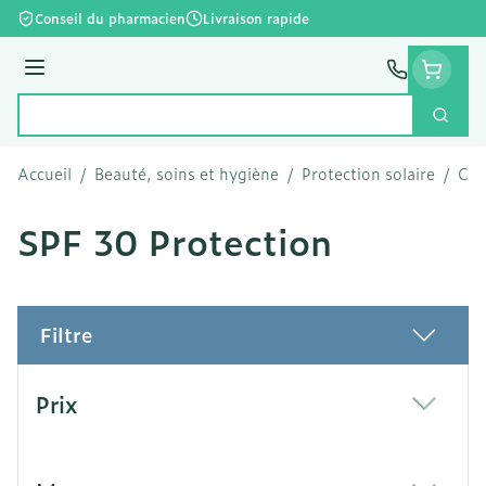
Aller au contenu
Conseil du pharmacien
Livraison rapide
Menu
Cherc
Rechercher
Accueil
/
Beauté, soins et hygiène
/
Protection solaire
/
Crè
SPF 30 Protection
Filtre
Passer à la liste des produits
Prix
filter