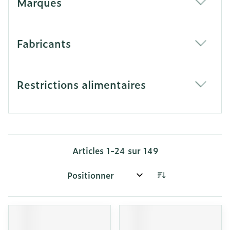
Marques
filter
Fabricants
filter
Restrictions alimentaires
filter
Articles
1
-
24
sur
149
Trier par: