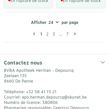
En rupture de stock
En rupture de stock
Afficher
par page
Pages
Vous lisez actuellement la page
Page
Page
Page
1
2
3
...
7
Contactez nous
BVBA Apotheek Herman - Depourcq
Zeelaan 135
8660
De Panne
Téléphone:
+32 58 41 15 21
Courriel:
apo.herman.depourcq@
skynet.be
Numéro de licence:
380806
Pharmacien responsable:
Geertrui Depourcq