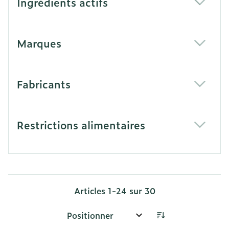
Ingrédients actifs
filter
Marques
filter
Fabricants
filter
Restrictions alimentaires
filter
Articles
1
-
24
sur
30
Trier par: