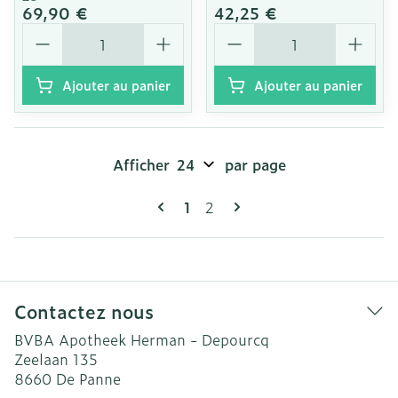
69,90 €
42,25 €
Quantité
Quantité
Ajouter au panier
Ajouter au panier
Afficher
par page
Pages
Vous lisez actuellement la pag
Page
1
2
Contactez nous
BVBA Apotheek Herman - Depourcq
Zeelaan 135
8660
De Panne