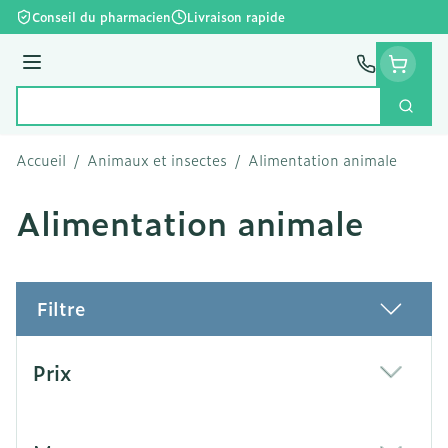
Aller au contenu
Conseil du pharmacien
Livraison rapide
Menu
Cherc
Rechercher
Accueil
/
Animaux et insectes
/
Alimentation animale
Alimentation animale
Filtre
Passer à la liste des produits
Prix
filter