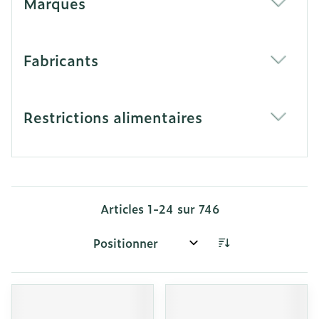
Marques
filter
Fabricants
filter
Restrictions alimentaires
filter
Articles
1
-
24
sur
746
Trier par: