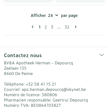
Afficher
par page
Pages
Vous lisez actuellement la page
Page
Page
Page
1
2
3
...
32
Contactez nous
BVBA Apotheek Herman - Depourcq
Zeelaan 135
8660
De Panne
Téléphone:
+32 58 41 15 21
Courriel:
apo.herman.depourcq@
skynet.be
Numéro de licence:
380806
Pharmacien responsable:
Geertrui Depourcq
Numéro TVA:
BE0864703827