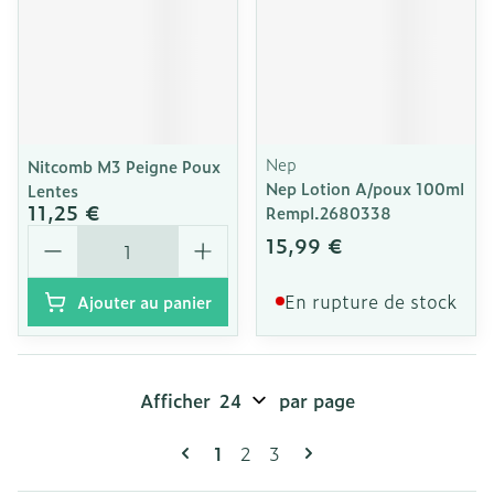
Nep
Nitcomb M3 Peigne Poux
Nep Lotion A/poux 100ml
Lentes
11,25 €
Rempl.2680338
Quantité
15,99 €
En rupture de stock
Ajouter au panier
Afficher
par page
Pages
Vous lisez actuellement la page
Page
Page
1
2
3