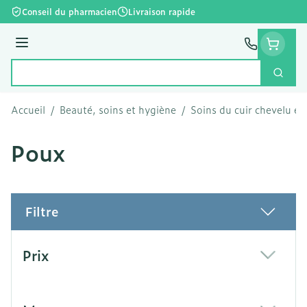
Aller au contenu
Conseil du pharmacien
Livraison rapide
Menu
Cherc
Rechercher
Accueil
/
Beauté, soins et hygiène
/
Soins du cuir chevelu et
Poux
Filtre
Passer à la liste des produits
Prix
filter