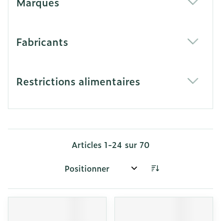
Marques
filter
Fabricants
filter
Restrictions alimentaires
filter
Articles
1
-
24
sur
70
Trier par: