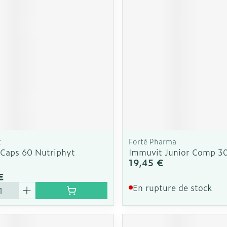
Soin intim
Ombres à paupières
Massage
Afficher plus
cessoires
Masques chirurgique
Afficher pl
ge
Compléments
Répulsifs a
nutritionnels
mentation
 - peau
t
Forté Pharma
 Caps 60 Nutriphyt
Immuvit Junior Comp 3
19,45 €
€
é
En rupture de stock