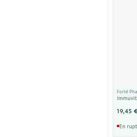
Ronflement
Forté Ph
Immuvit
19,45 
En rupt