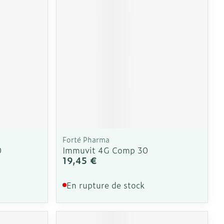
e
Eau micellaire
Yeux
us
Afficher plus
nti-insectes
Senteur
Forté Pharma
0
Immuvit 4G Comp 30
19,45 €
En rupture de stock