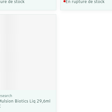
ure de stock
En rupture de stock
esearch
ulsion Biotics Liq 29,6ml
€