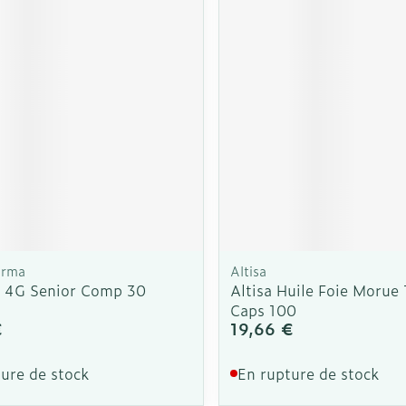
Autobronzants
Rasage
arma
Altisa
 4G Senior Comp 30
Altisa Huile Foie Moru
Caps 100
€
19,66 €
ure de stock
En rupture de stock