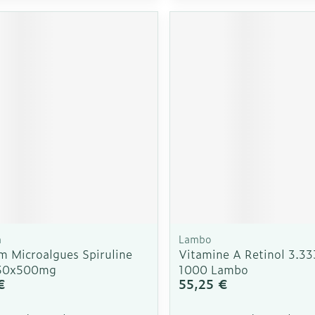
m
Lambo
m Microalgues Spiruline
Vitamine A Retinol 3.33
50x500mg
1000 Lambo
€
55,25 €