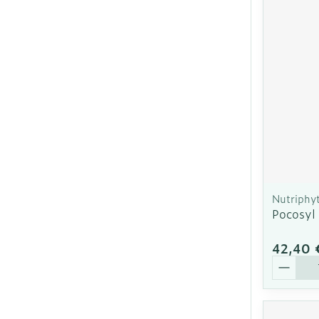
Cheveux
Piluliers et ac
Soins du visa
Taches de pig
Peau sensible
irritée
Nutriphy
Pocosyl
Peau mixte
Peau terne
42,40 
Quantit
Afficher plus