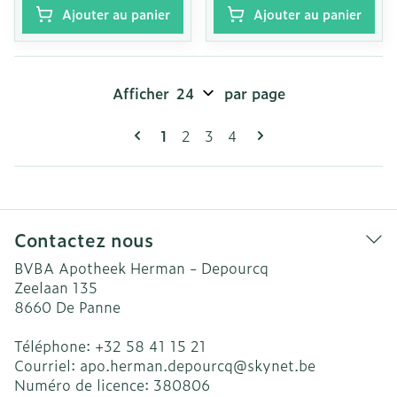
Ajouter au panier
Ajouter au panier
Afficher
par page
Pages
Vous lisez actuellement la page
Page
Page
Page
1
2
3
4
Contactez nous
BVBA Apotheek Herman - Depourcq
Zeelaan 135
8660
De Panne
Téléphone:
+32 58 41 15 21
Courriel:
apo.herman.depourcq@
skynet.be
Numéro de licence:
380806