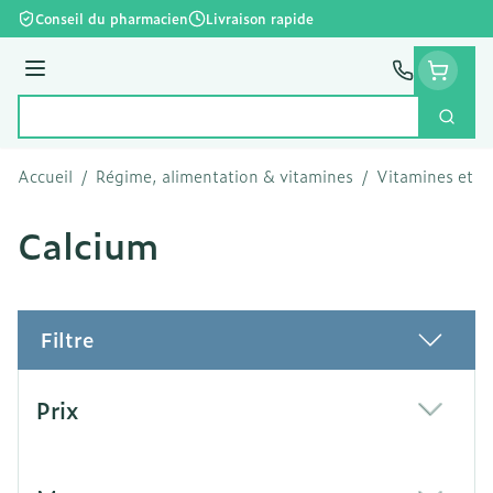
Aller au contenu
Conseil du pharmacien
Livraison rapide
Menu
Cherc
Rechercher
Accueil
/
Régime, alimentation & vitamines
/
Vitamines et c
Calcium
Filtre
Passer à la liste des produits
Prix
filter