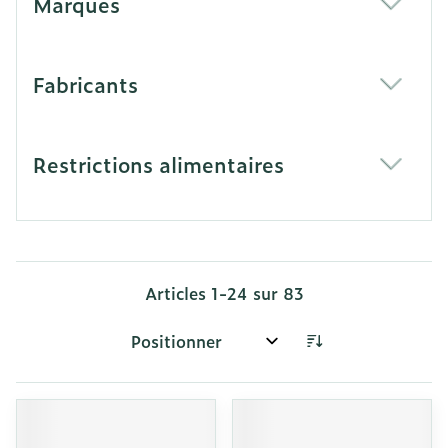
Marques
filter
Fabricants
filter
Restrictions alimentaires
filter
Articles
1
-
24
sur
83
Trier par: