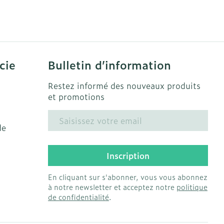
solaire
Hygiène
s
Lit
Escarres
l
Bain et douche
Afficher plus
ie
Voies urinaires
cie
Bulletin d’information
e
Restez informé des nouveaux produits
 au soleil
anxiété et
Arrêter de fumer
et promotions
us
et
Instruments
Adresse mail
: bandages
de
Médicaments anti-
ques
tumoraux
Inscription
et hygiène
Démaquillage et
nettoyage
En cliquant sur s'abonner, vous vous abonnez
Anesthésie
s et
Lait, gel, huile et crème
à notre newsletter et acceptez notre
politique
de confidentialité
.
ion
de nettoyage
 pieds
ie
Médications diverses
intime
Tonic - lotion
us