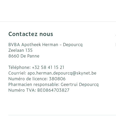
Accessoires a
Crème, gel et
Pieds et jamb
Oxygène
Pieds secs, cal
crevasses
Système respi
Contactez nous
Ampoules
Callosités
BVBA Apotheek Herman - Depourcq
Muscles et art
Zeelaan 135
Cors
8660
De Panne
Aiguilles et s
Afficher plus
Téléphone:
+32 58 41 15 21
Infections
Seringues
Courriel:
apo.herman.depourcq@
skynet.be
Solution injec
Numéro de licence:
380806
Spécifiquemen
Pharmacien responsable:
Geertrui Depourcq
hommes
Aiguilles
Numéro TVA:
BE0864703827
Poux
Aiguilles styl
Soins du corp
Afficher plus
Déodorants
Diagnostique
Soins du visa