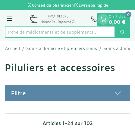
Diapositive 1 de 1
Aller au contenu
Conseil du pharmacien
Livraison rapide
0
0 articles
Menu
0,00 €
Recherche de médicaments et d
Cherc
Rechercher
Accueil
/
Soins à domicile et premiers soins
/
Soins à domicil
Piluliers et accessoires
Filtre
Articles
1
-
24
sur
102