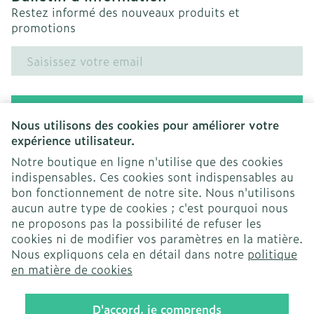
Restez informé des nouveaux produits et
promotions
Adresse mail
Inscription
Nous utilisons des cookies pour améliorer votre
expérience utilisateur.
En cliquant sur s'abonner, vous vous abonnez à notre
newsletter et acceptez notre
politique de confidentialité
.
Notre boutique en ligne n'utilise que des cookies
indispensables. Ces cookies sont indispensables au
bon fonctionnement de notre site. Nous n'utilisons
aucun autre type de cookies ; c'est pourquoi nous
ne proposons pas la possibilité de refuser les
cookies ni de modifier vos paramètres en la matière.
Nous expliquons cela en détail dans notre
politique
Liens légaux
en matière de cookies
D'accord, je comprends