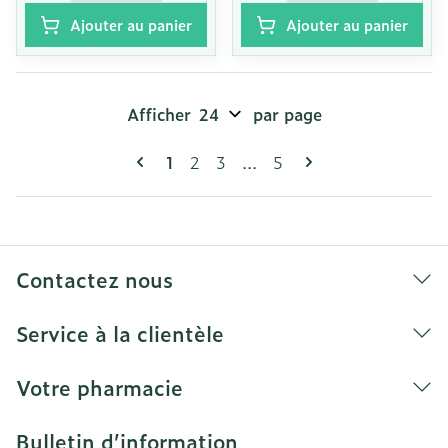
Ajouter au panier
Ajouter au panier
Afficher
par page
Pages
Vous lisez actuellement la page
Page
Page
Page
1
2
3
...
5
Contactez nous
Service à la clientèle
Votre pharmacie
Bulletin d’information