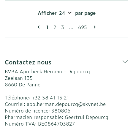
Afficher
par page
Pages
Vous lisez actuellement la page
Page
Page
Page
1
2
3
...
695
Contactez nous
BVBA Apotheek Herman - Depourcq
Zeelaan 135
8660
De Panne
Téléphone:
+32 58 41 15 21
Courriel:
apo.herman.depourcq@
skynet.be
Numéro de licence:
380806
Pharmacien responsable:
Geertrui Depourcq
Numéro TVA:
BE0864703827