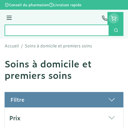
Aller au contenu
Conseil du pharmacien
Livraison rapide
Menu
Cherc
Rechercher
Accueil
/
Soins à domicile et premiers soins
Soins à domicile et
premiers soins
Filtre
Passer à la liste des produits
Prix
filter