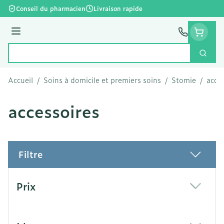
Aller au contenu
Conseil du pharmacien
Livraison rapide
Menu
Cherc
Rechercher
Accueil
/
Soins à domicile et premiers soins
/
Stomie
/
acce
accessoires
Filtre
Passer à la liste des produits
Prix
filter