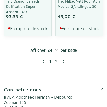
Trio Diamonds Sach
Trio Niltac Nett Pour Adh
Gelification Super
Medical S/alc.linget. 30
Absorb. 100
93,53 €
45,00 €
En rupture de stock
En rupture de stock
Afficher
par page
Pages
Vous lisez actuellement la pag
Page
1
2
Contactez nous
BVBA Apotheek Herman - Depourcq
Zeelaan 135