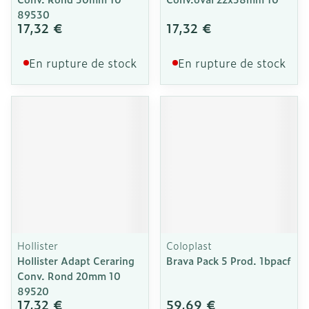
89530
17,32 €
17,32 €
En rupture de stock
En rupture de stock
Hollister
Coloplast
Hollister Adapt Ceraring
Brava Pack 5 Prod. 1bpacf
Conv. Rond 20mm 10
89520
17,32 €
59,69 €