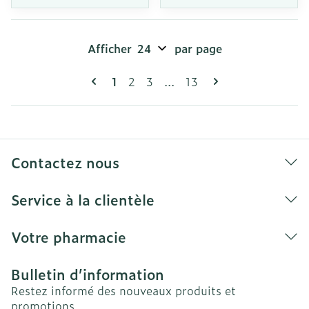
Afficher
par page
Pages
Vous lisez actuellement la page
Page
Page
Page
1
2
3
...
13
Contactez nous
Service à la clientèle
Votre pharmacie
Bulletin d’information
Restez informé des nouveaux produits et
promotions