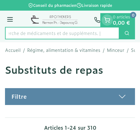
Diapositive 1 de 1
Aller au contenu
Conseil du pharmacien
Livraison rapide
0
0 articles
Menu
0,00 €
Recherche de médicamen
Cherc
Rechercher
Accueil
/
Régime, alimentation & vitamines
/
Minceur
/
Subs
Substituts de repas
Filtre
Articles
1
-
24
sur
310