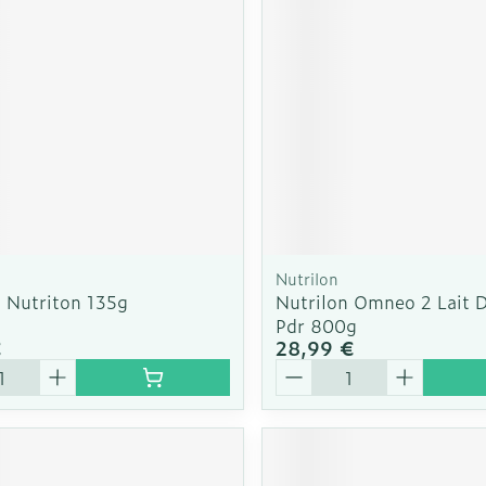
Soin intim
Ombres à paupières
Massage
Afficher plus
cessoires
Masques chirurgique
Afficher pl
ge
Compléments
Répulsifs a
nutritionnels
mentation
 - peau
Nutrilon
n Nutriton 135g
Nutrilon Omneo 2 Lait D
Pdr 800g
€
28,99 €
é
Quantité