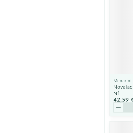
Ronflement
Menarini
Novalac
Nf
42,59 
Quantit