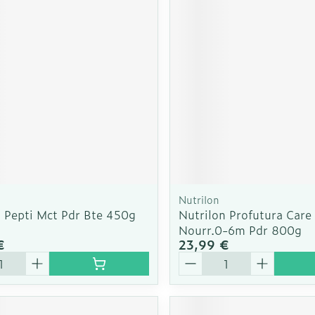
Nutrilon
n Pepti Mct Pdr Bte 450g
Nutrilon Profutura Care 
Nourr.0-6m Pdr 800g
€
23,99 €
é
Quantité