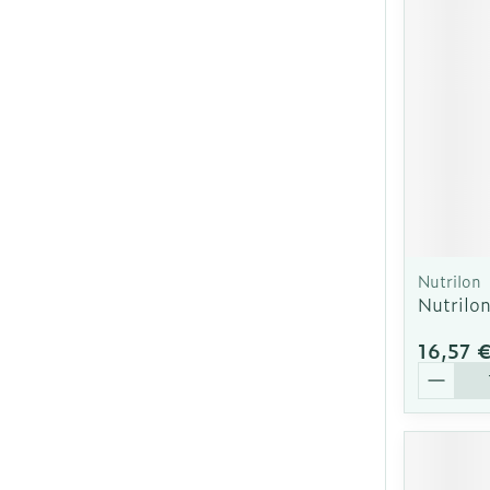
Cheveux
Piluliers et ac
Soins du visa
Taches de pig
Peau sensible
Nutrilon
irritée
Nutrilo
Peau mixte
16,57 
Peau terne
Quantit
Afficher plus