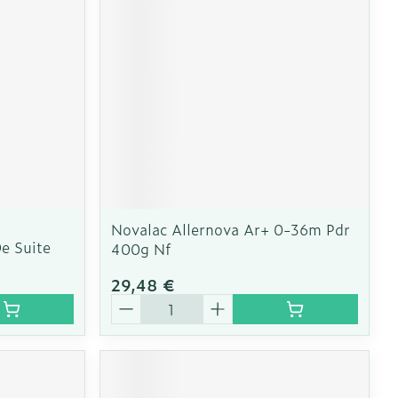
e
Eau micellaire
Yeux
us
Afficher plus
nti-insectes
Senteur
Novalac Allernova Ar+ 0-36m Pdr
e Suite
400g Nf
29,48 €
Quantité