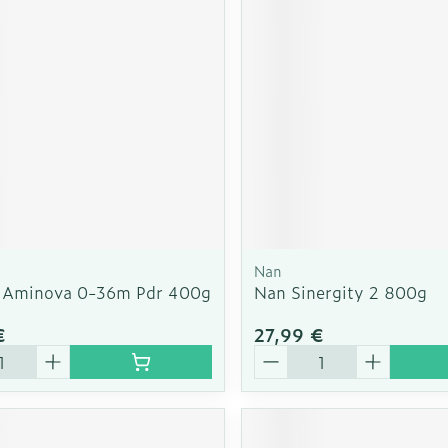
Autobronzants
Rasage
Nan
 Aminova 0-36m Pdr 400g
Nan Sinergity 2 800g
€
27,99 €
é
Quantité