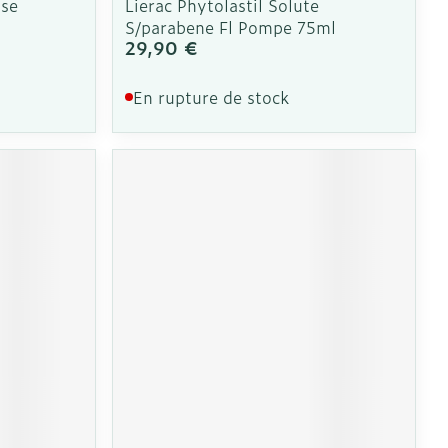
se
Lierac Phytolastil Solute
S/parabene Fl Pompe 75ml
29,90 €
En rupture de stock