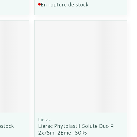
En rupture de stock
Lierac
estock
Lierac Phytolastil Solute Duo Fl
2x75ml 2Ème -50%