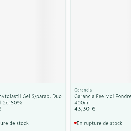
Soin intim
Ombres à paupières
Massage
Afficher plus
cessoires
Masques chirurgique
Afficher pl
ge
Compléments
Répulsifs a
nutritionnels
mentation
 - peau
Garancia
hytolastil Gel S/parab. Duo
Garancia Fee Moi Fondre
l 2e-50%
400ml
€
43,30 €
ure de stock
En rupture de stock