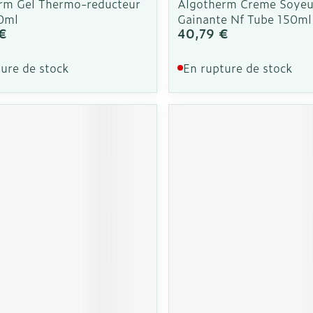
rm Gel Thermo-reducteur
Algotherm Creme Soyeu
0ml
Gainante Nf Tube 150ml
€
40,79 €
ure de stock
En rupture de stock