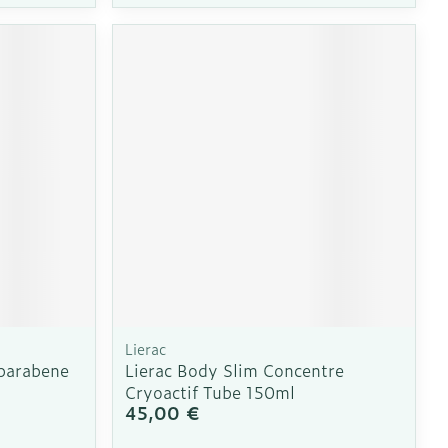
CBD
Lierac
/parabene
Lierac Body Slim Concentre
Cryoactif Tube 150ml
45,00 €