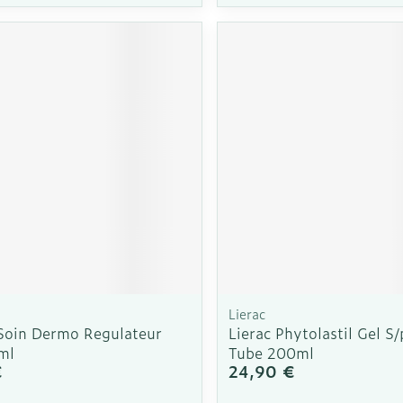
Autobronzants
Rasage
Lierac
 Soin Dermo Regulateur
Lierac Phytolastil Gel S
ml
Tube 200ml
€
24,90 €