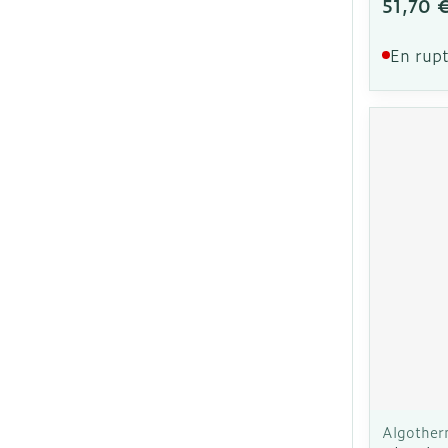
51,70 
En rupt
Algothe