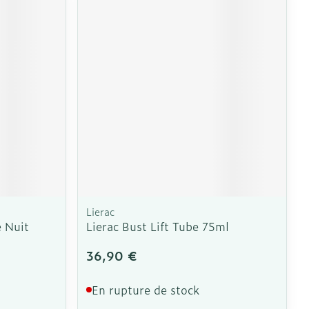
e
Eau micellaire
Yeux
us
Afficher plus
nti-insectes
Senteur
Lierac
 Nuit
Lierac Bust Lift Tube 75ml
36,90 €
En rupture de stock